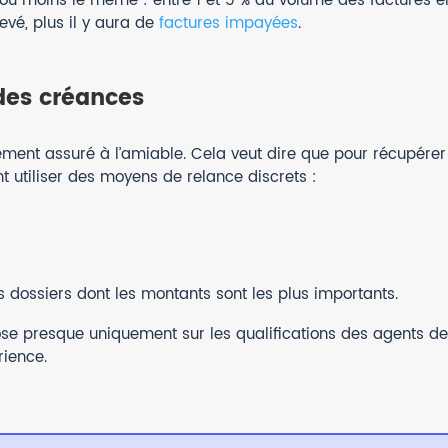
 ou moins le même : entre 1 et 5 % du volume des factures é
evé, plus il y aura de
factures impayées
.
des créances
ement assuré à l’amiable. Cela veut dire que pour récupérer
t utiliser des moyens de relance discrets :
s dossiers dont les montants sont les plus importants.
se presque uniquement sur les qualifications des agents de
rience.