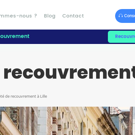
ommes-nous ?
Blog
Contact
Conse
ouvrement
Recouvr
 recouvrement 
té de recouvrement à Lille