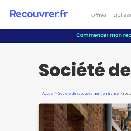
Offres
Qui s
Commencer mon rec
Société de
Accueil
>
Societe de recouvrement en france
> Socié