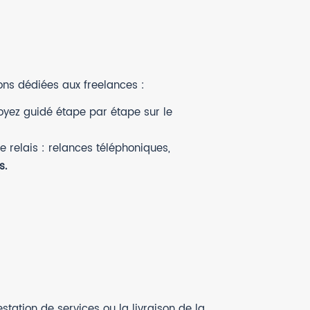
ons dédiées aux freelances :
oyez guidé étape par étape sur le
e relais : relances téléphoniques,
s.
station de services ou la livraison de la