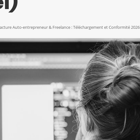
l)
acture Auto-entrepreneur & Freelance : Téléchargement et Conformité 2026 