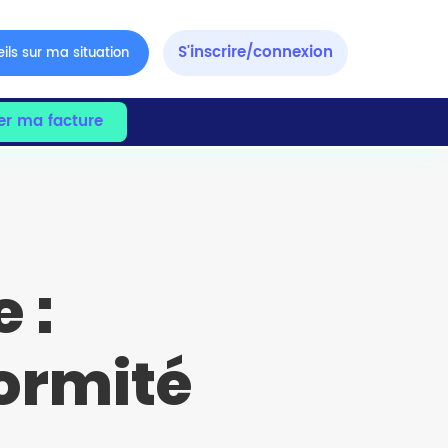
S'inscrire/connexion
ils sur ma situation
er ma facture
 :
ormité