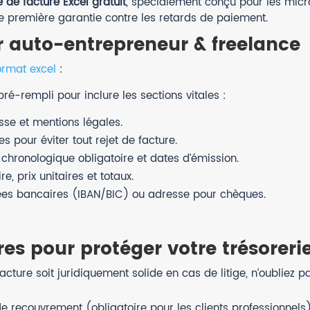
 de facture Excel gratuit
, spécialement conçu pour les micr
re première garantie contre les retards de paiement.
r auto-entrepreneur & freelance
ormat excel
:
é-rempli pour inclure les sections vitales :
sse et mentions légales.
pour éviter tout rejet de facture.
hronologique obligatoire et dates d’émission.
e, prix unitaires et totaux.
es bancaires (IBAN/BIC) ou adresse pour chèques.
es pour protéger votre trésoreri
ture soit juridiquement solide en cas de litige, n’oubliez pa
e recouvrement (obligatoire pour les clients professionnels)