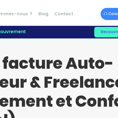
ommes-nous ?
Blog
Contact
Conse
ouvrement
Recouvr
 facture Auto-
ur & Freelance
ement et Conf