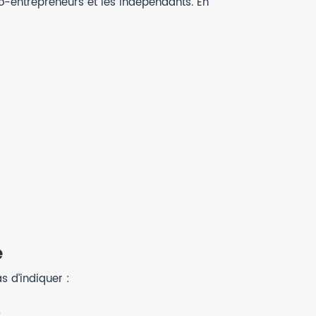
o-entrepreneurs et les indépendants. En
e
s d’indiquer :
.