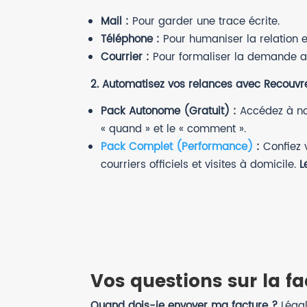
Mail :
Pour garder une trace écrite.
Téléphone :
Pour humaniser la relation 
Courrier :
Pour formaliser la demande a
2. Automatisez vos relances avec Recouvre
Pack Autonome (Gratuit) :
Accédez à not
« quand » et le « comment ».
Pack Complet (Performance)
:
Confiez v
courriers officiels et visites à domicile.
L
Vos questions sur la f
Quand dois-je envoyer ma facture ?
Légal