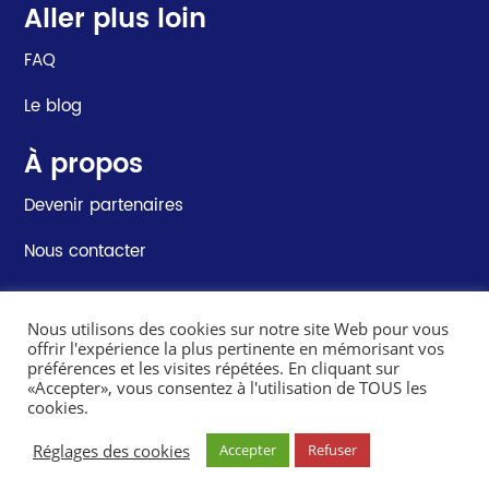
Aller plus loin
FAQ
Le blog
À propos
Devenir partenaires
Nous contacter
Nous utilisons des cookies sur notre site Web pour vous
offrir l'expérience la plus pertinente en mémorisant vos
préférences et les visites répétées. En cliquant sur
«Accepter», vous consentez à l'utilisation de TOUS les
cookies.
© Recouvrer.fr 2021-2026 – Tous droits réservés –
Réglages des cookies
Mentions légales
–
Conditions générales d’utilisation
Accepter
Refuser