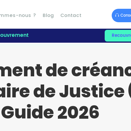
ommes-nous ?
Blog
Contact
Conse
ouvrement
Recouvr
ent de créanc
re de Justice 
: Guide 2026