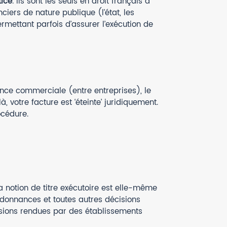
ice
. Ils sont les seuls en droit français à
ciers de nature publique (l’état, les
rmettant parfois d’assurer l’exécution de
ance commerciale (entre entreprises), le
à, votre facture est ‘éteinte’ juridiquement.
océdure.
a notion de titre exécutoire est elle-même
ordonnances et toutes autres décisions
isions rendues par des établissements