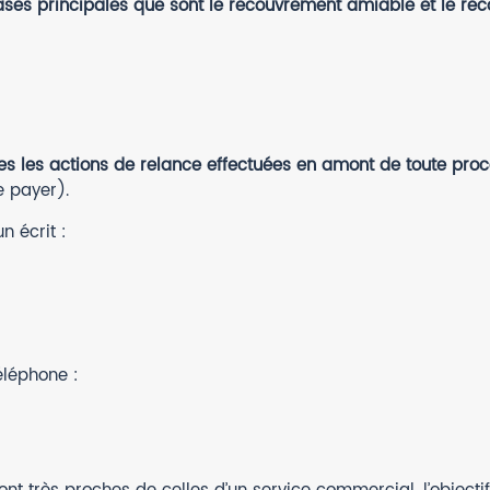
ses principales que sont le recouvrement amiable et le rec
es les actions de relance effectuées en amont de toute proc
e payer).
n écrit :
éléphone :