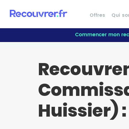
Offres
Qui s
Commencer mon rec
Recouvrem
Commissai
Huissier) 