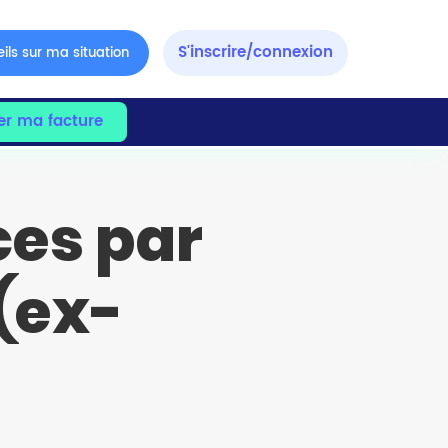
S'inscrire/connexion
ils sur ma situation
er ma facture
es par
(ex-