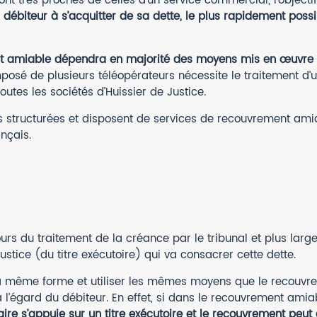
nt très proches de celles d’un service commercial, l’object
débiteur à s’acquitter de sa dette, le plus rapidement possi
ent amiable dépendra en majorité des moyens mis en œuvre 
é de plusieurs téléopérateurs nécessite le traitement d’un 
outes les sociétés d’Huissier de Justice.
ès structurées et disposent de services de recouvrement am
nçais.
ours du traitement de la créance par le tribunal et plus lar
ustice (du titre exécutoire) qui va consacrer cette dette.
la même forme et utiliser les mêmes moyens que le recouvr
 à l’égard du débiteur. En effet, si dans le recouvrement a
ire s’appuie sur un titre exécutoire et le recouvrement peut 