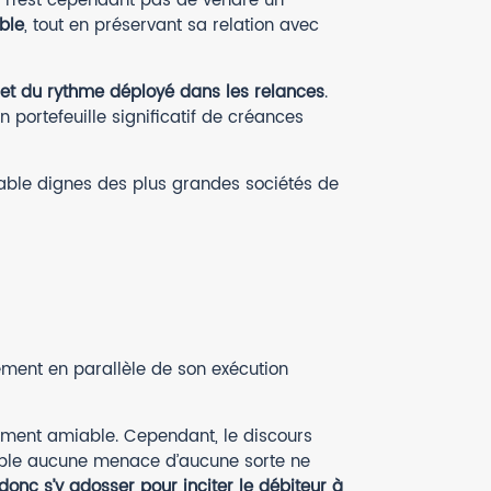
if n’est cependant pas de vendre un
ble
, tout en préservant sa relation avec
et du rythme déployé dans les relances
.
portefeuille significatif de créances
iable dignes des plus grandes sociétés de
gement en parallèle de son exécution
ement amiable. Cependant, le discours
miable aucune menace d’aucune sorte ne
donc s’y adosser pour inciter le débiteur à