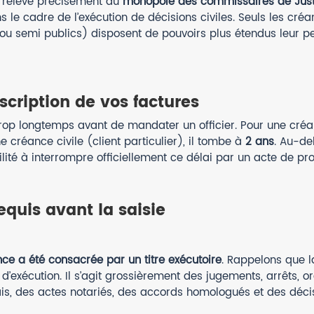
ce relève précisément du
monopole des commissaires de Just
s le cadre de l’exécution de décisions civiles. Seuls les créan
 ou semi publics) disposent de pouvoirs plus étendus leur pe
scription de vos factures
trop longtemps avant de mandater un officier. Pour une cré
ne créance civile (client particulier), il tombe à
2 ans
. Au-del
lité à interrompre officiellement ce délai par un acte de pr
equis avant la saisie
nce a été consacrée par un titre exécutoire
. Rappelons que l
 d’exécution. Il s’agit grossièrement des jugements, arrêts, 
çais, des actes notariés, des accords homologués et des déc